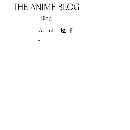
THE ANIME BLOG
Blog
About
Contact
Terms and Conditions
Shipping Policy
Get Email Alerts on New
Posts.
Enter your email here
Subscribe