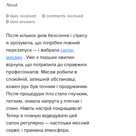
About
0
likes received
0
comments received
0
best answers
Після кількох днів безсоння і стресу 
я зрозуміла, що потрібен повний 
перезапуск — і вибрала 
салон 
масажу
 . Уже з перших хвилин 
відчула, що потрапила до справжніх 
професіоналів. Масаж робили в 
спокійній, затишній обстановці, 
кожен рух був точним і продуманим. 
Після процедури тіло стало гнучким, 
легким, зникла напруга у плечах і 
спині. Навіть настрій покращився! 
Тепер я планую відвідувати цей 
салон регулярно — настільки якісний 
сервіс і приємна атмосфера.