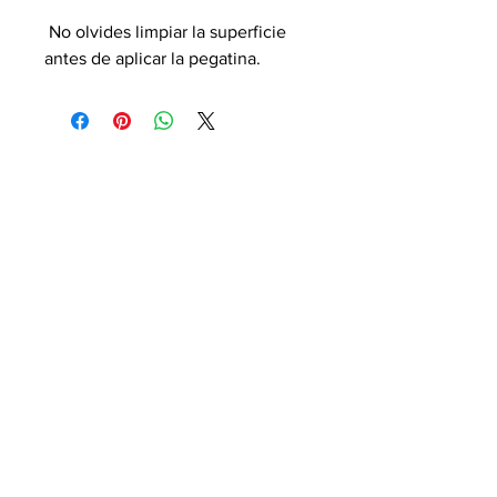
 No olvides limpiar la superficie 
antes de aplicar la pegatina.
EL BLOG DEL ANIME
Blog
Acerca de
Contacto
Términos y condiciones
Politica de envios
Reciba alertas por correo
electrónico sobre nuevas
publicaciones.