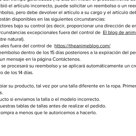
bió el artículo incorrecto, puede solicitar un reembolso o un re
mbolso, pero debe devolver el artículo a su cargo y el artículo deb
tán disponibles en las siguientes circunstancias:
tores bajo su control (es decir, proporcionar una dirección de en
ircunstancias excepcionales fuera del control de
El blog de ani
re natural).
ales fuera del control de
https://theanimeblog.com/
reembolso dentro de los 15 días posteriores a la expiración del p
 un mensaje en la página Contáctenos.
 se procesará su reembolso y se aplicará automáticamente un créd
 de los 14 días.
ar su producto, tal vez por una talla diferente en la ropa. Prim
s.
to si enviamos la talla o el modelo incorrecto.
uestras tablas de tallas antes de realizar el pedido.
 compra a menos que le autoricemos a hacerlo.