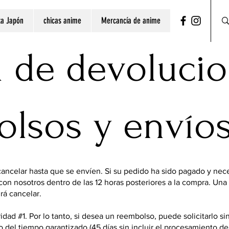
ita Japón
chicas anime
Mercancía de anime
ca de devolucio
lsos y envío
ncelar hasta que se envíen. Si su pedido ha sido pagado y nece
n nosotros dentro de las 12 horas posteriores a la compra. Una 
rá cancelar.
ridad #1. Por lo tanto, si desea un reembolso, puede solicitarlo si
o del tiempo garantizado (45 días sin incluir el procesamiento de 